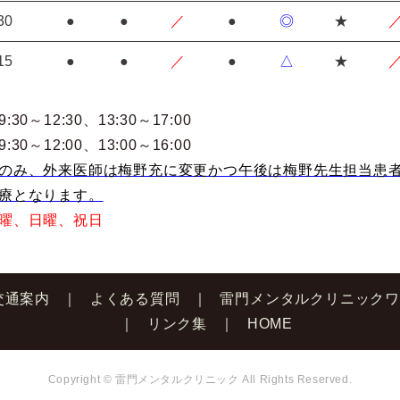
30
●
●
／
●
◎
★
15
●
●
／
●
△
★
30～12:30
、13:30～17:00
30～12:00
、13:00～16:00
のみ、外来医師は梅野充に変更かつ午後は梅野先生担当患
療となります。
曜、日曜、祝日
交通案内
よくある質問
雷門メンタルクリニック
リンク集
HOME
Copyright © 雷門メンタルクリニック All Rights Reserved.