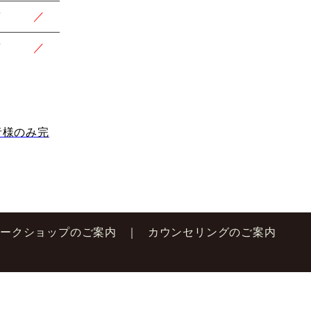
／
／
／
／
者様のみ完
ワークショップのご案内
カウンセリングのご案内