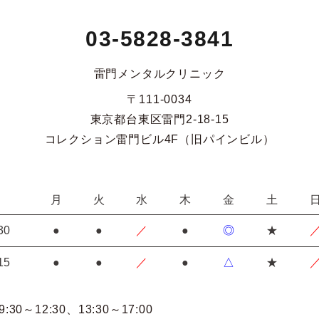
03-5828-3841
雷門メンタルクリニック
〒111-0034
東京都台東区雷門2-18-15
コレクション雷門ビル4F（旧パインビル）
月
火
水
木
金
土
30
●
●
／
●
◎
★
15
●
●
／
●
△
★
30～12:30
、13:30～17:00