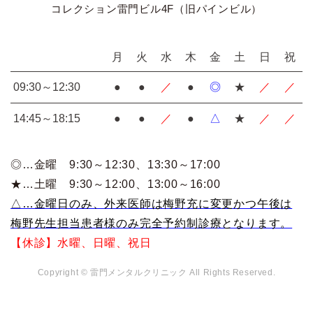
コレクション雷門ビル4F（旧パインビル）
月
火
水
木
金
土
日
祝
09:30～12:30
●
●
／
●
◎
★
／
／
14:45～18:15
●
●
／
●
△
★
／
／
◎…金曜 9:30～12:30
、13:30～17:00
★…土曜 9:30～12:00
、13:00～16:00
△…金曜日のみ、外来医師は梅野充に変更かつ午後は
梅野先生担当患者様のみ完全予約制診療となります。
【休診】水曜、日曜、祝日
Copyright © 雷門メンタルクリニック All Rights Reserved.