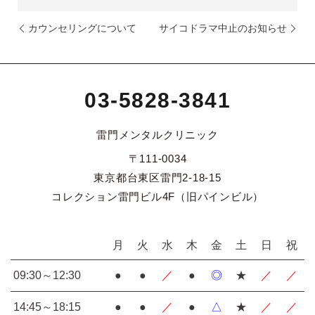
カウンセリングについて
サイコドラマ中止のお知らせ
03-5828-3841
雷門メンタルクリニック
〒111-0034
東京都台東区雷門2-18-15
コレクション雷門ビル4F（旧パインビル）
月
火
水
木
金
土
日
祝
09:30～12:30
●
●
／
●
◎
★
／
／
14:45～18:15
●
●
／
●
△
★
／
／